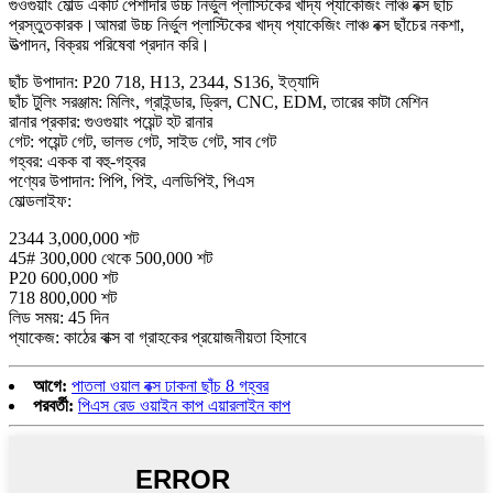
গুওগুয়াং মোল্ড একটি পেশাদার উচ্চ নির্ভুল প্লাস্টিকের খাদ্য প্যাকেজিং লাঞ্চ বক্স ছাঁচ
প্রস্তুতকারক।আমরা উচ্চ নির্ভুল প্লাস্টিকের খাদ্য প্যাকেজিং লাঞ্চ বক্স ছাঁচের নকশা,
উত্পাদন, বিক্রয় পরিষেবা প্রদান করি।
ছাঁচ উপাদান: P20 718, H13, 2344, S136, ইত্যাদি
ছাঁচ টুলিং সরঞ্জাম: মিলিং, গ্রাইন্ডার, ড্রিল, CNC, EDM, তারের কাটা মেশিন
রানার প্রকার: গুওগুয়াং পয়েন্ট হট রানার
গেট: পয়েন্ট গেট, ভালভ গেট, সাইড গেট, সাব গেট
গহ্বর: একক বা বহু-গহ্বর
পণ্যের উপাদান: পিপি, পিই, এলডিপিই, পিএস
মোল্ডলাইফ:
2344 3,000,000 শট
45# 300,000 থেকে 500,000 শট
P20 600,000 শট
718 800,000 শট
লিড সময়: 45 দিন
প্যাকেজ: কাঠের বাক্স বা গ্রাহকের প্রয়োজনীয়তা হিসাবে
আগে:
পাতলা ওয়াল বক্স ঢাকনা ছাঁচ 8 গহ্বর
পরবর্তী:
পিএস রেড ওয়াইন কাপ এয়ারলাইন কাপ