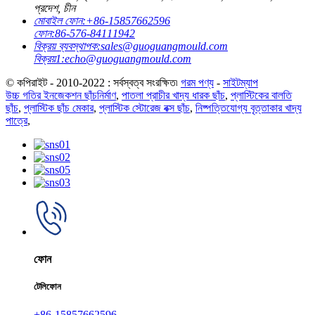
প্রদেশ, চীন
মোবাইল ফোন:
+86-15857662596
ফোন:
86-576-84111942
বিক্রয় ব্যবস্থাপক:
sales@guoguangmould.com
বিক্রয়1:
echo@guoguangmould.com
© কপিরাইট - 2010-2022 : সর্বস্বত্ব সংরক্ষিত৷
গরম পণ্য
-
সাইটম্যাপ
উচ্চ গতির ইনজেকশন ছাঁচনির্মাণ
,
পাতলা প্রাচীর খাদ্য ধারক ছাঁচ
,
প্লাস্টিকের বালতি
ছাঁচ
,
প্লাস্টিক ছাঁচ মেকার
,
প্লাস্টিক স্টোরেজ বক্স ছাঁচ
,
নিষ্পত্তিযোগ্য বৃত্তাকার খাদ্য
পাত্রে
,
ফোন
টেলিফোন
+86-15857662596