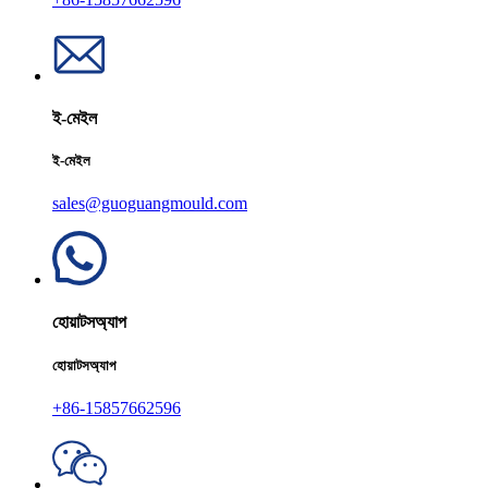
ই-মেইল
ই-মেইল
sales@guoguangmould.com
হোয়াটসঅ্যাপ
হোয়াটসঅ্যাপ
+86-15857662596