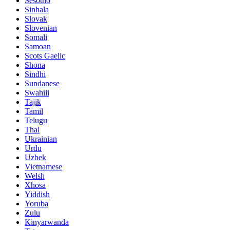
Sesotho
Sinhala
Slovak
Slovenian
Somali
Samoan
Scots Gaelic
Shona
Sindhi
Sundanese
Swahili
Tajik
Tamil
Telugu
Thai
Ukrainian
Urdu
Uzbek
Vietnamese
Welsh
Xhosa
Yiddish
Yoruba
Zulu
Kinyarwanda