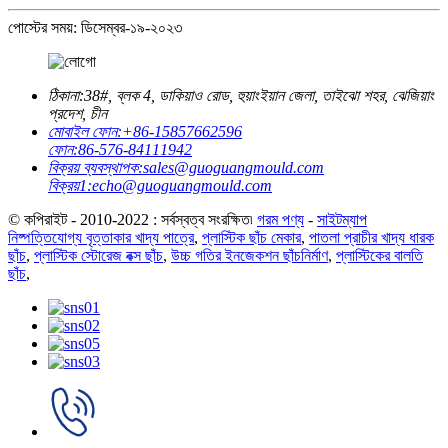
পোস্টের সময়: ডিসেম্বর-১৯-২০২৩
ঠিকানা:
38#, ব্লক 4, ডাকিয়াও রোড, হুয়াংইয়ান জেলা, তাইঝো শহর, ঝেজিয়াং
প্রদেশ, চীন
মোবাইল ফোন:
+86-15857662596
ফোন:
86-576-84111942
বিক্রয় ব্যবস্থাপক:
sales@guoguangmould.com
বিক্রয়1:
echo@guoguangmould.com
© কপিরাইট - 2010-2022 : সর্বস্বত্ব সংরক্ষিত৷
গরম পণ্য
-
সাইটম্যাপ
নিষ্পত্তিযোগ্য বৃত্তাকার খাদ্য পাত্রে
,
প্লাস্টিক ছাঁচ মেকার
,
পাতলা প্রাচীর খাদ্য ধারক
ছাঁচ
,
প্লাস্টিক স্টোরেজ বক্স ছাঁচ
,
উচ্চ গতির ইনজেকশন ছাঁচনির্মাণ
,
প্লাস্টিকের বালতি
ছাঁচ
,