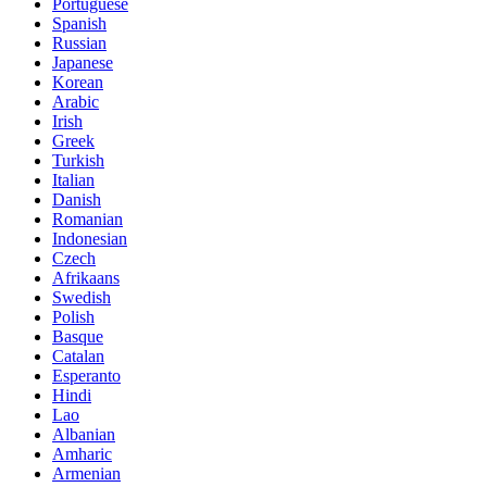
Portuguese
Spanish
Russian
Japanese
Korean
Arabic
Irish
Greek
Turkish
Italian
Danish
Romanian
Indonesian
Czech
Afrikaans
Swedish
Polish
Basque
Catalan
Esperanto
Hindi
Lao
Albanian
Amharic
Armenian