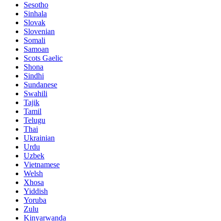
Sesotho
Sinhala
Slovak
Slovenian
Somali
Samoan
Scots Gaelic
Shona
Sindhi
Sundanese
Swahili
Tajik
Tamil
Telugu
Thai
Ukrainian
Urdu
Uzbek
Vietnamese
Welsh
Xhosa
Yiddish
Yoruba
Zulu
Kinyarwanda