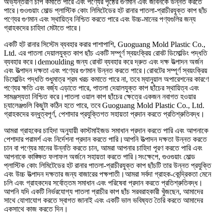
অভ্যন্তরীণ চাপ কমাতে পারে এবং পণ্যের পৃষ্ঠের গুণমান এবং জীবনকে উন্নত করতে
পারে।গুওগুয়াং মোল্ড প্লাস্টিক কোং লিমিটেডের হট রানার পাতলা-প্রাচীরযুক্ত কাপ ছাঁচ
পণ্যের গুণমান এবং স্থায়িত্ব নিশ্চিত করতে পারে এবং উচ্চ-মানের পণ্যগুলির জন্য
গ্রাহকদের চাহিদা মেটাতে পারে।
একটি হট রানার সিস্টেম ব্যবহার করার পাশাপাশি, Guoguang Mold Plastic Co.,
Ltd. এর পাতলা দেয়ালযুক্ত কাপ ছাঁচ একটি সম্পূর্ণ স্বয়ংক্রিয় রোবট ডিমোল্ডিং পদ্ধতি
ব্যবহার করে।demoulding জন্য রোবট ব্যবহার করে দ্রুত এবং দক্ষ উত্পাদন অর্জন
এবং উত্পাদন দক্ষতা এবং পণ্যের গুণমান উন্নত করতে পারে।রোবটের সম্পূর্ণ স্বয়ংক্রিয়
ডিমোল্ডিং পদ্ধতি শুধুমাত্র শ্রম খরচ কমাতে পারে না, তবে ম্যানুয়াল অপারেশনের কারণে
পণ্যের ক্ষতি এবং বর্জ্য এড়াতে পারে, পাতলা দেয়ালযুক্ত কাপ ছাঁচের স্থায়িত্ব এবং
সামঞ্জস্যতা নিশ্চিত করে।পাতলা ওয়াল কাপ ছাঁচের ক্ষেত্রে একজন নবাগত হওয়ার
চ্যালেঞ্জগুলি কিছুটা কঠিন হতে পারে, তবে Guoguang Mold Plastic Co., Ltd.
গ্রাহকদের বন্ধুত্বপূর্ণ, পেশাদার প্রযুক্তিগত সহায়তা প্রদান করতে প্রতিশ্রুতিবদ্ধ।
আমরা গ্রাহকের চাহিদা অনুযায়ী কাস্টমাইজড সমাধান প্রদান করতে পারি এবং আপনাকে
পেশাদার পরামর্শ এবং নির্দেশনা প্রদান করতে পারি।আপনি উত্পাদন দক্ষতা উন্নত করতে
চান বা পণ্যের মানের উন্নতি করতে চান, আমরা আপনার চাহিদা পূরণ করতে পারি এবং
আপনাকে কাঙ্ক্ষিত ফলাফল অর্জনে সহায়তা করতে পারি।সংক্ষেপে, গুওগুয়াং মোল্ড
প্লাস্টিক কোং লিমিটেডের হট রানার পাতলা-প্রাচীরযুক্ত কাপ ছাঁচটি তার উন্নত প্রযুক্তি
এবং উচ্চ উত্পাদন দক্ষতার জন্য বাজারের পক্ষপাতী।আমরা সর্বদা গ্রাহক-কেন্দ্রিকতা মেনে
চলি এবং গ্রাহকদের সর্বোত্তম সমাধান এবং পরিষেবা প্রদান করতে প্রতিশ্রুতিবদ্ধ।
আপনি যদি একটি নির্ভরযোগ্য পাতলা প্রাচীর কাপ ছাঁচ সরবরাহকারী খুঁজছেন, আমাদের
সাথে যোগাযোগ করতে স্বাগত জানাই এবং একটি ভাল ভবিষ্যত তৈরি করতে আমাদের
একসাথে কাজ করতে দিন।