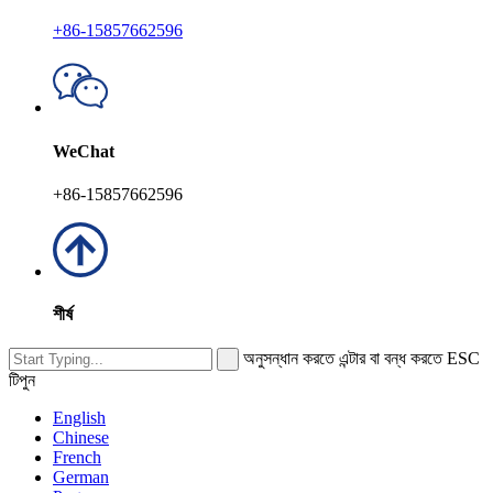
+86-15857662596
WeChat
+86-15857662596
শীর্ষ
অনুসন্ধান করতে এন্টার বা বন্ধ করতে ESC
টিপুন
English
Chinese
French
German