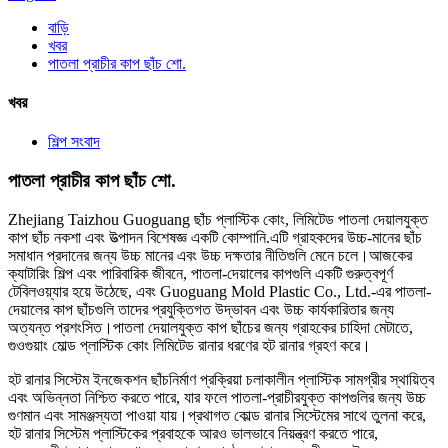
বাড়ি
খবর
পাতলা প্রাচীর কাপ ছাঁচ শো.
খবর
শিল্প সংবাদ
পাতলা প্রাচীর কাপ ছাঁচ শো.
Zhejiang Taizhou Guoguang ছাঁচ প্লাস্টিক কোং, লিমিটেড পাতলা দেয়ালযুক্ত
কাপ ছাঁচ নকশা এবং উত্পাদন বিশেষজ্ঞ একটি কোম্পানি.এটি গ্রাহকদের উচ্চ-মানের ছাঁচ
সমাধান প্রদানের জন্য উচ্চ মানের এবং উচ্চ দক্ষতার নীতিগুলি মেনে চলে।আজকের
ক্যাটারিং শিল্প এবং পারিবারিক জীবনে, পাতলা-দেয়ালের কাপগুলি একটি গুরুত্বপূর্ণ
টেবিলওয়্যার হয়ে উঠেছে, এবং Guoguang Mold Plastic Co., Ltd.-এর পাতলা-
দেয়ালের কাপ ছাঁচগুলি তাদের প্রযুক্তিগত উদ্ভাবন এবং উচ্চ কার্যকারিতার জন্য
অত্যন্ত প্রশংসিত।পাতলা দেয়ালযুক্ত কাপ ছাঁচের জন্য গ্রাহকের চাহিদা মেটাতে,
গুওগুয়াং মোল্ড প্লাস্টিক কোং লিমিটেড রানার ধরণের হট রানার গ্রহণ করে।
হট রানার সিস্টেম ইনজেকশন ছাঁচনির্মাণ প্রক্রিয়া চলাকালীন প্লাস্টিক সামগ্রীর স্থায়িত্ব
এবং অভিন্নতা নিশ্চিত করতে পারে, যার ফলে পাতলা-প্রাচীরযুক্ত কাপগুলির জন্য উচ্চ
গুণমান এবং সামঞ্জস্যতা পাওয়া যায়।প্রথাগত কোল্ড রানার সিস্টেমের সাথে তুলনা করে,
হট রানার সিস্টেম প্লাস্টিকের প্রবাহকে আরও ভালভাবে নিয়ন্ত্রণ করতে পারে,